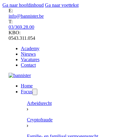
Ga naar hoofdinhoud
Ga naar voettekst
E:
info@bannister.be
T:
03/369.28.00
KBO:
0543.311.054
Academy
Nieuws
Vacatures
Contact
Home
Focus
Arbeidsrecht
Cryptofraude
Familie- en familiaal vermogensrecht