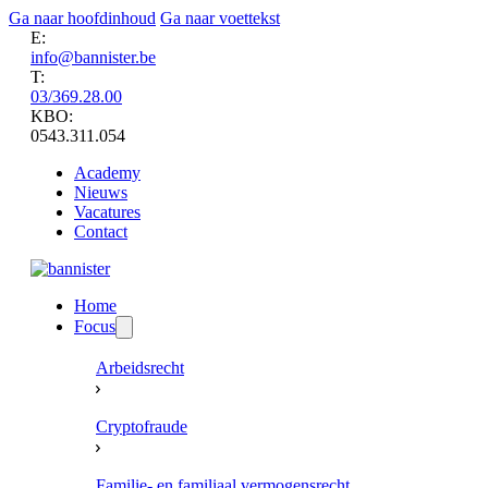
Ga naar hoofdinhoud
Ga naar voettekst
E:
info@bannister.be
T:
03/369.28.00
KBO:
0543.311.054
Academy
Nieuws
Vacatures
Contact
Home
Focus
Arbeidsrecht
Cryptofraude
Familie- en familiaal vermogensrecht