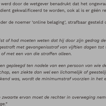
t werd door de wetgever benadrukt dat het ongevra
 dient gekwalificeerd te worden, ook al is er géén re
r de noemer ‘online belaging’, strafbaar gesteld d
wist of had moeten weten dat hij door zijn gedrag de
estraft met gevangenisstraf van vijftien dagen tot
 of met een van die straffen alleen.
orden gepleegd ten nadele van een persoon van wie 
hap, een ziekte dan wel een lichamelijk of geesteli
ekend was, wordt de minimumstraf voorzien in het e
de zwaarte ervan moet de rechter in overweging neme
ge.”