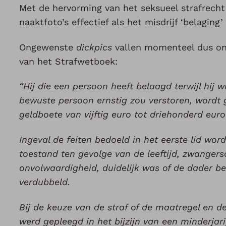
Met de hervorming van het seksueel strafrech
naaktfoto’s effectief als het misdrijf ‘belaging’
Ongewenste
dickpics
vallen momenteel dus onde
van het Strafwetboek:
“Hij die een persoon heeft belaagd terwijl hij 
bewuste persoon ernstig zou verstoren, wordt g
geldboete van vijftig euro tot driehonderd euro
Ingeval de feiten bedoeld in het eerste lid w
toestand ten gevolge van de leeftijd, zwangersc
onvolwaardigheid, duidelijk was of de dader b
verdubbeld.
Bij de keuze van de straf of de maatregel en 
werd gepleegd in het bijzijn van een minderjari