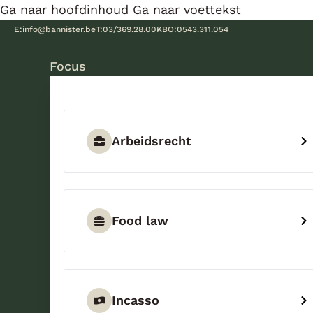
Ga naar hoofdinhoud
Ga naar voettekst
E:
info@bannister.be
T:
03/369.28.00
KBO:
0543.311.054
Focus
Arbeidsrecht
Food law
Incasso