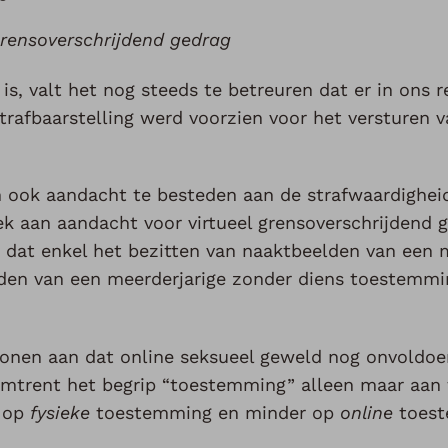
grensoverschrijdend gedrag
is, valt het nog steeds te betreuren dat er in ons r
strafbaarstelling werd voorzien voor het versturen 
 ook aandacht te besteden aan de strafwaardigheid
ek aan aandacht voor virtueel grensoverschrijdend g
t dat enkel het bezitten van naaktbeelden van een 
elden van een meerderjarige zonder diens toestemmi
 tonen aan dat online seksueel geweld nog onvoldoe
mtrent het begrip “toestemming” alleen maar aan 
n op
fysieke
toestemming en minder op
online
toest