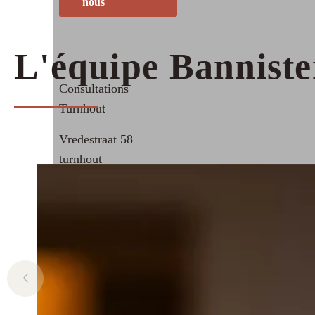
nous
L'équipe Banniste
Consultations
Turnhout
Vredestraat 58
turnhout
Contactez
nous
Consultations