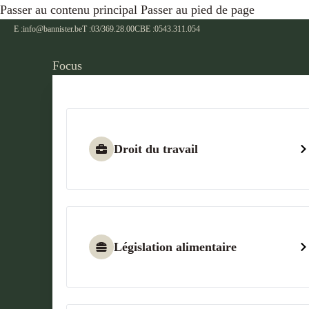
Passer au contenu principal
Passer au pied de page
E :
info@bannister.be
T :
03/369.28.00
CBE :
0543.311.054
Focus
Droit du travail
Législation alimentaire