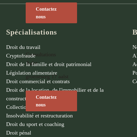
Contactez
nous
Spécialisations
B
Droit du travail
N
Consultations
Cryptofraude
A
Aalst
Droit de la famille et droit patrimonial
Ac
Législation alimentaire
Po
groeneweg 17 aalst
Droit commercial et contrats
C
Droit de la location, de l'immobilier et de la
Contactez
construction
nous
Collection
Insolvabilité et restructuration
Droit du sport et coaching
Droit pénal