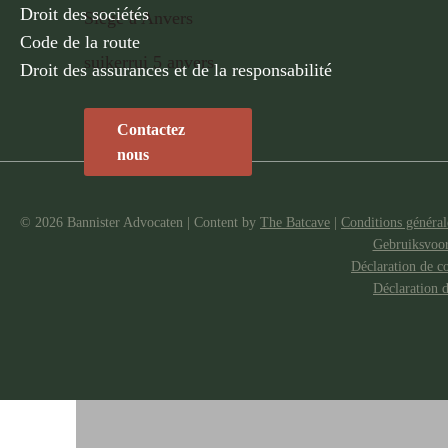
Droit des sociétés
Siège à Anvers
Code de la route
suikerrui 5 anvers
Droit des assurances et de la responsabilité
Contactez
nous
© 2026 Bannister Advocaten
|
Content by
The Batcave
|
Conditions générale
Gebruiksvoo
Déclaration de co
Déclaration 