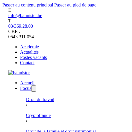
Passer au contenu principal
Passer au pied de page
E :
info@bannister.be
T :
03/369.28.00
CBE :
0543.311.054
Académie
Actualités
Postes vacants
Contact
Accueil
Focus
Droit du travail
Cryptofraude
Droit de la famille et droit patrimonial