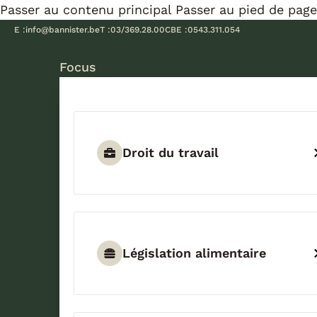
Passer au contenu principal
Passer au pied de page
E :
info@bannister.be
T :
03/369.28.00
CBE :
0543.311.054
Focus
Droit du travail
Législation alimentaire