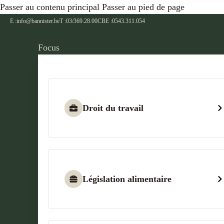
Passer au contenu principal
Passer au pied de page
E :
info@bannister.be
T :
03/369.28.00
CBE :
0543.311.054
Focus
Droit du travail
Législation alimentaire