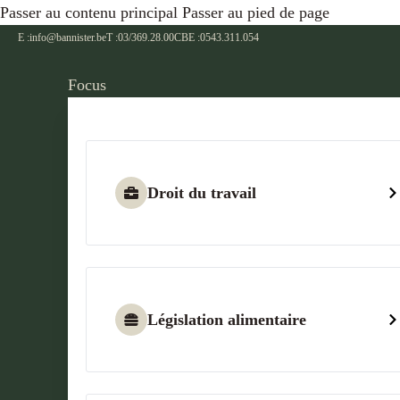
Passer au contenu principal
Passer au pied de page
E :
info@bannister.be
T :
03/369.28.00
CBE :
0543.311.054
Focus
Droit du travail
Législation alimentaire