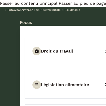
Passer au contenu principal
Passer au pied de page
E :
info@bannister.be
T :
03/369.28.00
CBE :
0543.311.054
Focus
Droit du travail
Législation alimentaire