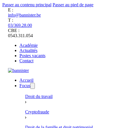
Passer au contenu principal
Passer au pied de page
E :
info@bannister.be
T :
03/369.28.00
CBE :
0543.311.054
Académie
Actualités
Postes vacants
Contact
Accueil
Focus
Droit du travail
Cryptofraude
Droit de la famille et droit patrimonial