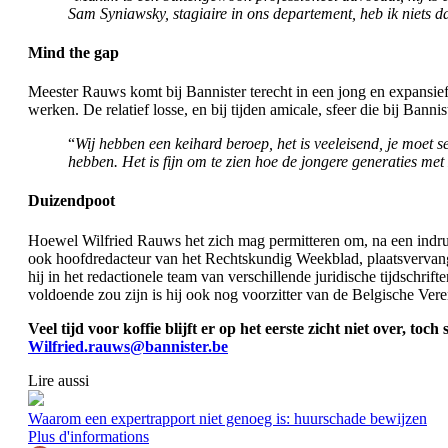
Sam Syniawsky, stagiaire in ons departement, heb ik niets da
Mind the gap
Meester Rauws komt bij Bannister terecht in een jong en expansief
werken. De relatief losse, en bij tijden amicale, sfeer die bij Bannis
“
Wij hebben een keihard beroep, het is veeleisend, je moet
hebben. Het is fijn om te zien hoe de jongere generaties me
Duizendpoot
Hoewel Wilfried Rauws het zich mag permitteren om, na een indrukw
ook hoofdredacteur van het Rechtskundig Weekblad, plaatsvervan
hij in het redactionele team van verschillende juridische tijdschri
voldoende zou zijn is hij ook nog voorzitter van de Belgische Ve
Veel tijd voor koffie blijft er op het eerste zicht niet over, 
Wilfried.rauws@bannister.be
Lire aussi
Waarom een expertrapport niet genoeg is: huurschade bewijzen
Plus d'informations