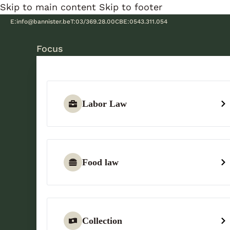
Skip to main content
Skip to footer
E:
info@bannister.be
T:
03/369.28.00
CBE:
0543.311.054
Focus
Labor Law
Food law
Collection