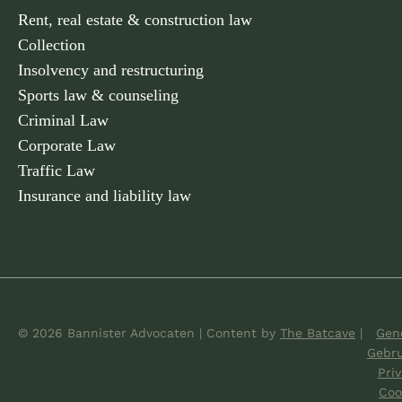
Rent, real estate & construction law
Collection
Insolvency and restructuring
Sports law & counseling
Criminal Law
Corporate Law
Traffic Law
Insurance and liability law
© 2026 Bannister Advocaten
|
Content by
The Batcave
|
Gene
Gebr
Pri
Coo