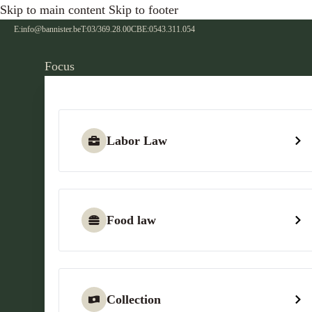
Skip to main content
Skip to footer
E:
info@bannister.be
T:
03/369.28.00
CBE:
0543.311.054
Focus
Labor Law
Food law
Collection