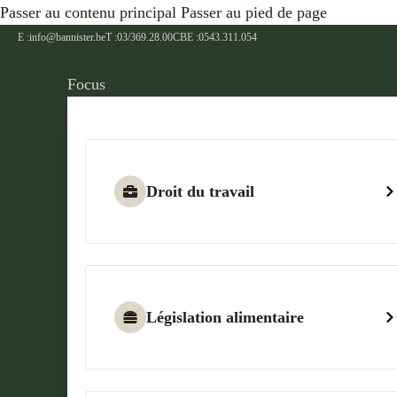
Passer au contenu principal
Passer au pied de page
E :
info@bannister.be
T :
03/369.28.00
CBE :
0543.311.054
Focus
Droit du travail
Législation alimentaire