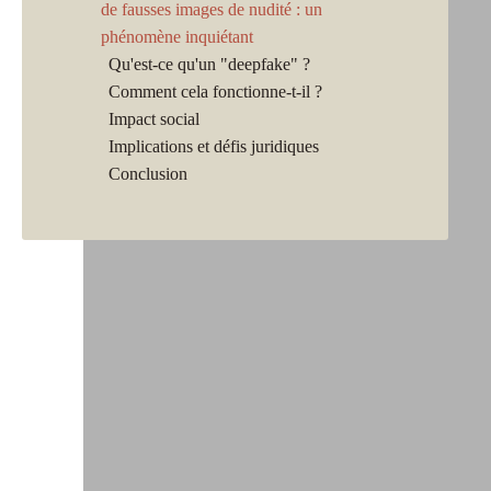
de fausses images de nudité : un
phénomène inquiétant
Qu'est-ce qu'un "deepfake" ?
Comment cela fonctionne-t-il ?
Impact social
Implications et défis juridiques
Conclusion