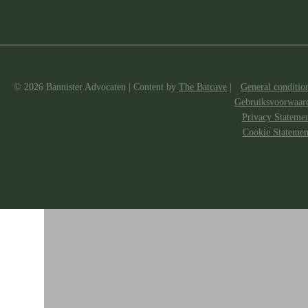
© 2026 Bannister Advocaten
|
Content by
The Batcave
|
General conditio
Gebruiksvoorwaar
Privacy Stateme
Cookie Statemen