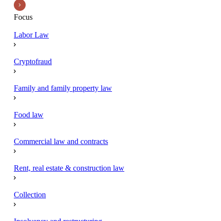
Focus
Labor Law
Cryptofraud
Family and family property law
Food law
Commercial law and contracts
Rent, real estate & construction law
Collection