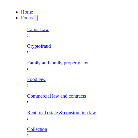
Home
Focus
Labor Law
Cryptofraud
Family and family property law
Food law
Commercial law and contracts
Rent, real estate & construction law
Collection