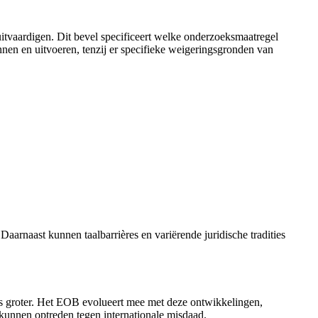
 uitvaardigen. Dit bevel specificeert welke onderzoeksmaatregel
ennen en uitvoeren, tenzij er specifieke weigeringsgronden van
aarnaast kunnen taalbarrières en variërende juridische tradities
eds groter. Het EOB evolueert mee met deze ontwikkelingen,
r kunnen optreden tegen internationale misdaad.