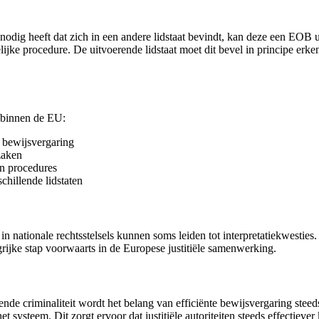
l nodig heeft dat zich in een andere lidstaat bevindt, kan deze een EOB
lijke procedure. De uitvoerende lidstaat moet dit bevel in principe erk
g binnen de EU:
 bewijsvergaring
zaken
en procedures
chillende lidstaten
nationale rechtsstelsels kunnen soms leiden tot interpretatiekwesties. D
ijke stap voorwaarts in de Europese justitiële samenwerking.
ende criminaliteit wordt het belang van efficiënte bewijsvergaring ste
 systeem. Dit zorgt ervoor dat justitiële autoriteiten steeds effectieve