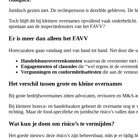
Juridisch gezien niet. De rechtspersoon is dezelfde gebleven. De hist
Toch blijft dit bij kleinere overnames opvallend vaak onderbelicht
spontaan aan de inspectiedossiers van het FAVV?
Er is meer dan alleen het FAVV
Horecazaken gaan vandaag snel van hand tot hand. Net door die sne
Handelshuurovereenkomsten
waarvan de overnemer niet e
Engagementen of clausules
die “wel ergens in de overeen
Vergunningen en conformiteitsattesten
die aan de vennoo
Het verschil tussen grote en kleine overnames
Bij grote bedrijfsovernames zitten advocaten, revisoren en M&A-tea
Bij kleinere horeca- en handelszaken gebeurt de overname nog te 
richting. Maar de food-specifieke en juridische risico’s vallen dan
Wat kun je doen om risico’s te vermijden?
Het goede nieuws: deze risico’s zijn beheersbaar, mits je er tijdig bi