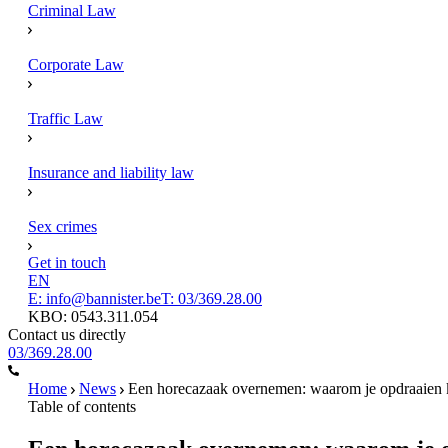
Criminal Law
Corporate Law
Traffic Law
Insurance and liability law
Sex crimes
Get in touch
EN
E: info@bannister.be
T: 03/369.28.00
KBO: 0543.311.054
Contact us directly
03/369.28.00
Home
News
Een horecazaak overnemen: waarom je opdraaien k
Table of contents