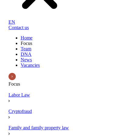
EN
Contact us
Home
Focus
Team
DNA
News
Vacancies
Focus
Labor Law
Cryptofraud
Family and family property law