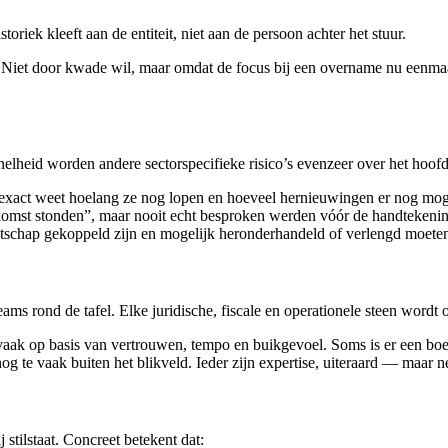
oriek kleeft aan de entiteit, niet aan de persoon achter het stuur.
. Niet door kwade wil, maar omdat de focus bij een overname nu eenmaal
lheid worden andere sectorspecifieke risico’s evenzeer over het hoofd g
xact weet hoelang ze nog lopen en hoeveel hernieuwingen er nog moge
komst stonden”, maar nooit echt besproken werden vóór de handtekeni
tschap gekoppeld zijn en mogelijk heronderhandeld of verlengd moet
ms rond de tafel. Elke juridische, fiscale en operationele steen wordt
vaak op basis van vertrouwen, tempo en buikgevoel. Soms is er een boe
 nog te vaak buiten het blikveld. Ieder zijn expertise, uiteraard — maar
j stilstaat. Concreet betekent dat: