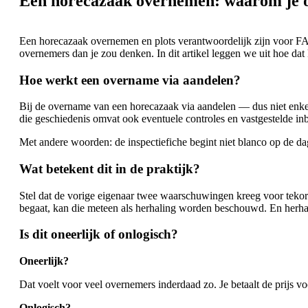
Een horecazaak overnemen: waarom je op
Een horecazaak overnemen en plots verantwoordelijk zijn voor FA
overnemers dan je zou denken. In dit artikel leggen we uit hoe dat 
Hoe werkt een overname via aandelen?
Bij de overname van een horecazaak via aandelen — dus niet enkel 
die geschiedenis omvat ook eventuele controles en vastgestelde i
Met andere woorden: de inspectiefiche begint niet blanco op de dag 
Wat betekent dit in de praktijk?
Stel dat de vorige eigenaar twee waarschuwingen kreeg voor tekortk
begaat, kan die meteen als herhaling worden beschouwd. En herha
Is dit oneerlijk of onlogisch?
Oneerlijk?
Dat voelt voor veel overnemers inderdaad zo. Je betaalt de prijs vo
Onlogisch?