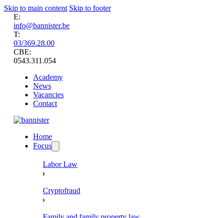
Skip to main content
Skip to footer
E:
info@bannister.be
T:
03/369.28.00
CBE:
0543.311.054
Academy
News
Vacancies
Contact
Home
Focus
Labor Law
Cryptofraud
Family and family property law