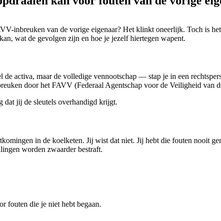
draaien kan voor fouten van de vorige ei
VV-inbreuken van de vorige eigenaar? Het klinkt oneerlijk. Toch is he
kan, wat de gevolgen zijn en hoe je jezelf hiertegen wapent.
de activa, maar de volledige vennootschap — stap je in een rechtspers
nbreuken door het FAVV (Federaal Agentschap voor de Veiligheid van d
dat jij de sleutels overhandigd krijgt.
omingen in de koelketen. Jij wist dat niet. Jij hebt die fouten nooit g
lingen worden zwaarder bestraft.
or fouten die je niet hebt begaan.