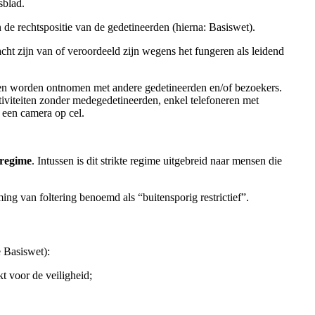
sblad.
e rechtspositie van de gedetineerden (hierna: Basiswet).
 zijn van of veroordeeld zijn wegens het fungeren als leidend
cten worden ontnomen met andere gedetineerden en/of bezoekers.
tiviteiten zonder medegedetineerden, enkel telefoneren met
 een camera op cel.
-regime
. Intussen is dit strikte regime uitgebreid naar mensen die
g van foltering benoemd als “buitensporig restrictief”.
 Basiswet):
t voor de veiligheid;