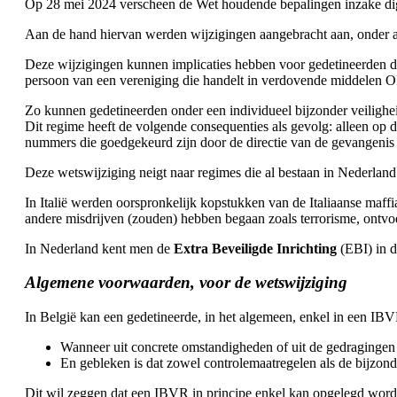
Op 28 mei 2024 verscheen de Wet houdende bepalingen inzake digital
Aan de hand hiervan werden wijzigingen aangebracht aan, onder an
Deze wijzigingen kunnen implicaties hebben voor gedetineerden d
persoon van een vereniging die handelt in verdovende middelen OF
Zo kunnen gedetineerden onder een individueel bijzonder veilighe
Dit regime heeft de volgende consequenties als gevolg: alleen op 
nummers die goedgekeurd zijn door de directie van de gevangenis 
Deze wetswijziging neigt naar regimes die al bestaan in Nederland 
In Italië werden oorspronkelijk kopstukken van de Italiaanse maff
andere misdrijven (zouden) hebben begaan zoals terrorisme, ontv
In Nederland kent men de
Extra Beveiligde Inrichting
(EBI) in d
Algemene voorwaarden, voor de wetswijziging
In België kan een gedetineerde, in het algemeen, enkel in een IB
Wanneer uit concrete omstandigheden of uit de gedragingen v
En gebleken is dat zowel controlemaatregelen als de bijzond
Dit wil zeggen dat een IBVR in principe enkel kan opgelegd worde