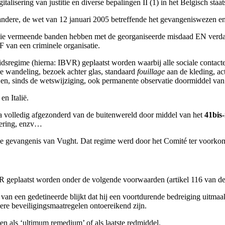
isering van justitie en diverse bepalingen II (1) in het Belgisch staat
dere, de wet van 12 januari 2005 betreffende het gevangeniswezen en d
ie vermeende banden hebben met de georganiseerde misdaad EN verdacht
 van een criminele organisatie.
idsregime (hierna: IBVR) geplaatst worden waarbij alle sociale conta
de wandeling, bezoek achter glas, standaard
fouillage
aan de kleding, ac
en, sinds de wetswijziging, ook permanente observatie doormiddel van
en Italië.
ia volledig afgezonderd van de buitenwereld door middel van het
41bis
oering, enzv…
e gevangenis van Vught. Dat regime werd door het Comité ter voorkomin
VR geplaatst worden onder de volgende voorwaarden (artikel 116 van de
an een gedetineerde blijkt dat hij een voortdurende bedreiging uitmaak
ere beveiligingsmaatregelen ontoereikend zijn.
n als ‘ultimum remedium’ of als laatste redmiddel.