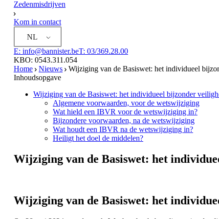
Zedenmisdrijven
Kom in contact
NL
E: info@bannister.be
T: 03/369.28.00
KBO: 0543.311.054
Home
Nieuws
Wijziging van de Basiswet: het individueel bijzo
Inhoudsopgave
Wijziging van de Basiswet: het individueel bijzonder veiligh
Algemene voorwaarden, voor de wetswijziging
Wat hield een IBVR voor de wetswijziging in?
Bijzondere voorwaarden, na de wetswijziging
Wat houdt een IBVR na de wetswijziging in?
Heiligt het doel de middelen?
Wijziging van de Basiswet: het individue
Wijziging van de Basiswet: het individue