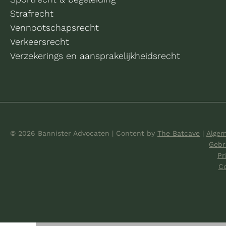
Strafrecht
Vennootschapsrecht
Verkeersrecht
Verzekerings en aansprakelijkheidsrecht
© 2026 Bannister Advocaten
|
Content by
The Batcave
|
Alge
Gebr
Pr
Co