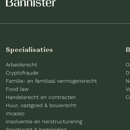
Specialisaties
B
Arbeidsrecht
O
Cryptofraude
D
Familie- en familiaal vermogensrecht
N
Food law
V
Handelsrecht en contracten
C
Huur, vastgoed & bouwrecht
Incasso
Insolventie en herstructurering
Sportrecht & begeleiding