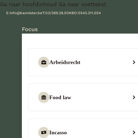
Ga naar hoofdinhoud
Ga naar voettekst
E:
info@bannister.be
T:
03/369.28.00
KBO:
0543.311.054
Focus
Arbeidsrecht
Food law
Incasso