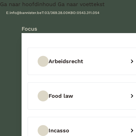
Ga naar hoofdinhoud
Ga naar voettekst
E:
info@bannister.be
T:
03/369.28.00
KBO:
0543.311.054
Focus
Arbeidsrecht
Food law
Incasso