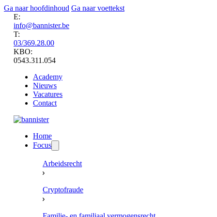
Ga naar hoofdinhoud
Ga naar voettekst
E:
info@bannister.be
T:
03/369.28.00
KBO:
0543.311.054
Academy
Nieuws
Vacatures
Contact
Home
Focus
Arbeidsrecht
Cryptofraude
Familie- en familiaal vermogensrecht