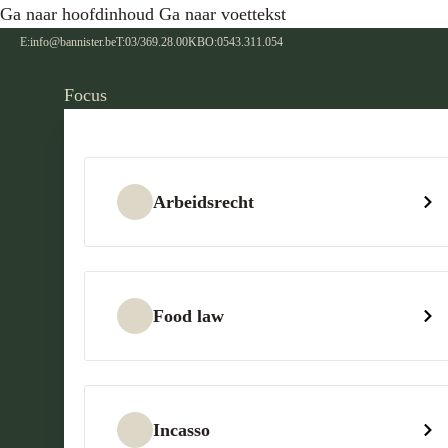
Ga naar hoofdinhoud
Ga naar voettekst
E:
info@bannister.be
T:
03/369.28.00
KBO:
0543.311.054
Focus
Arbeidsrecht
Food law
Incasso