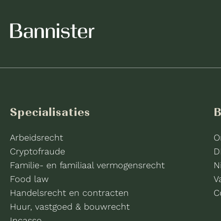
Specialisaties
B
Arbeidsrecht
O
Cryptofraude
D
Familie- en familiaal vermogensrecht
N
Food law
V
Handelsrecht en contracten
C
Huur, vastgoed & bouwrecht
Incasso