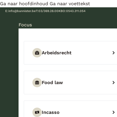
Ga naar hoofdinhoud
Ga naar voettekst
E:
info@bannister.be
T:
03/369.28.00
KBO:
0543.311.054
Focus
Arbeidsrecht
Food law
Incasso