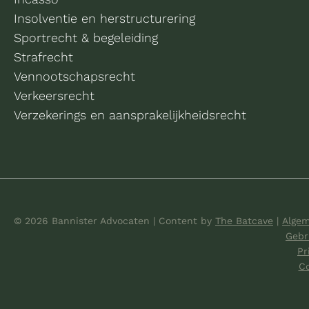
Insolventie en herstructurering
Sportrecht & begeleiding
Strafrecht
Vennootschapsrecht
Verkeersrecht
Verzekerings en aansprakelijkheidsrecht
© 2026 Bannister Advocaten
|
Content by
The Batcave
|
Alge
Gebr
Pr
Co