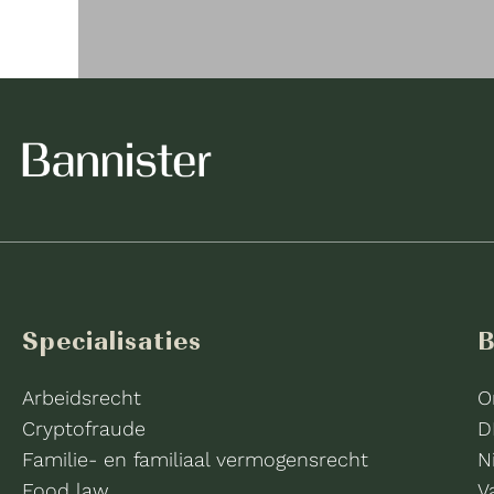
Specialisaties
B
Arbeidsrecht
O
Cryptofraude
D
Familie- en familiaal vermogensrecht
N
Food law
V