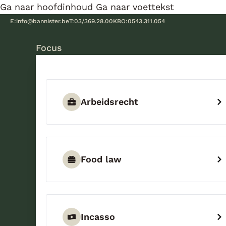
Ga naar hoofdinhoud
Ga naar voettekst
E:
info@bannister.be
T:
03/369.28.00
KBO:
0543.311.054
Focus
Arbeidsrecht
Food law
Incasso