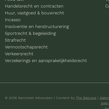
Handelsrecht en contracten
C
Huur, vastgoed & bouwrecht
Incasso
Insolventie en herstructurering
Sportrecht & begeleiding
Strafrecht
Vennootschapsrecht
Verkeersrecht
Verzekerings en aansprakelijkheidsrecht
© 2026 Bannister Advocaten
|
Content by
The Batcave
|
Alge
Gebr
Pr