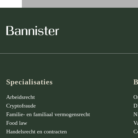
Specialisaties
B
Arbeidsrecht
O
Cryptofraude
D
Familie- en familiaal vermogensrecht
N
Food law
V
Handelsrecht en contracten
C