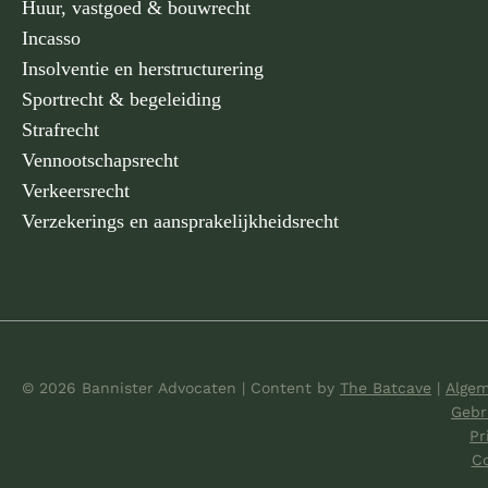
Huur, vastgoed & bouwrecht
Incasso
Insolventie en herstructurering
Sportrecht & begeleiding
Strafrecht
Vennootschapsrecht
Verkeersrecht
Verzekerings en aansprakelijkheidsrecht
© 2026 Bannister Advocaten
|
Content by
The Batcave
|
Alge
Gebr
Pr
Co