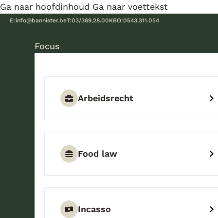
Ga naar hoofdinhoud
Ga naar voettekst
E:
info@bannister.be
T:
03/369.28.00
KBO:
0543.311.054
Focus
Arbeidsrecht
Food law
Incasso