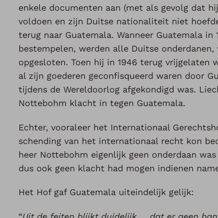
enkele documenten aan (met als gevolg dat hi
voldoen en zijn Duitse nationaliteit niet hoefd
terug naar Guatemala. Wanneer Guatemala in 1
bestempelen, werden alle Duitse onderdanen,
opgesloten. Toen hij in 1946 terug vrijgelate
al zijn goederen geconfisqueerd waren door Gu
tijdens de Wereldoorlog afgekondigd was. Lie
Nottebohm klacht in tegen Guatemala.
Echter, vooraleer het Internationaal Gerechts
schending van het internationaal recht kon b
heer Nottebohm eigenlijk geen onderdaan was 
dus ook geen klacht had mogen indienen nam
Het Hof gaf Guatemala uiteindelijk gelijk:
“
Uit de feiten blijkt duidelijk … dat er geen b