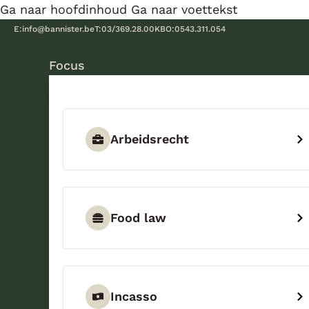
Ga naar hoofdinhoud
Ga naar voettekst
E:
info@bannister.be
T:
03/369.28.00
KBO:
0543.311.054
Focus
Arbeidsrecht
Food law
Incasso