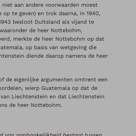
j niet aan andere voorwaarden moest
e op te geven) en trok daarna, in 1940,
943 besloot Duitsland als vijand te
 waaronder de heer Nottebohm,
n werd, merkte de heer Nottebohm op dat
atemala, op basis van wetgeving die
chtenstein diende daarop namens de heer
hof de eigenlijke argumenten omtrent een
eoordelen, wierp Guatemala op dat de
van Liechtenstein en dat Liechtenstein
ens de heer Nottebohm.
and van aanhankelijkheid bestaat tussen