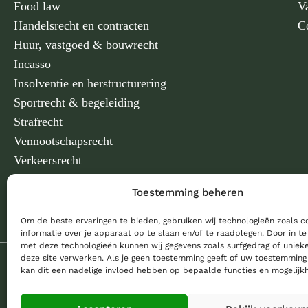
Food law
V
Handelsrecht en contracten
C
Huur, vastgoed & bouwrecht
Incasso
Insolventie en herstructurering
Sportrecht & begeleiding
Strafrecht
Vennootschapsrecht
Verkeersrecht
Verzekerings en aansprakelijkheidsrecht
Toestemming beheren
Om de beste ervaringen te bieden, gebruiken wij technologieën zoals 
informatie over je apparaat op te slaan en/of te raadplegen. Door in 
met deze technologieën kunnen wij gegevens zoals surfgedrag of unieke
deze site verwerken. Als je geen toestemming geeft of uw toestemming 
kan dit een nadelige invloed hebben op bepaalde functies en mogelijk
© 2026 Bannister Advocaten
|
Content by
The Batcave
|
Alge