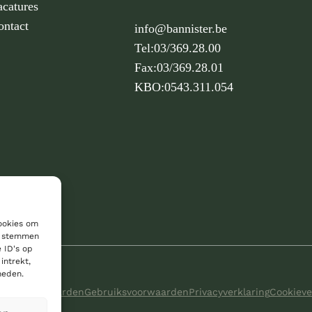
acatures
ontact
info@bannister.be
Tel:
03/369.28.00
Fax:
03/369.28.01
KBO:
0543.311.054
cookies om
te stemmen
 ID's op
intrekt,
heden.
mene voorwaarden
Gebruiksvoorwaarden
Privacyverklaring
Cookieve