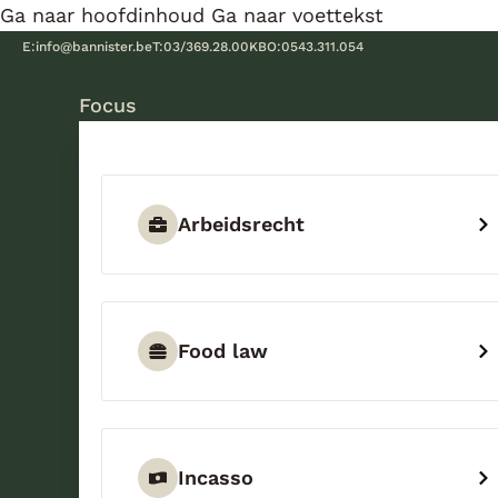
Ga naar hoofdinhoud
Ga naar voettekst
E:
info@bannister.be
T:
03/369.28.00
KBO:
0543.311.054
Focus
Arbeidsrecht
Food law
Incasso