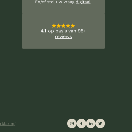
En/of stel uw vraag
digitaal
.
op basis van
95+
4.1
reviews
rklaring