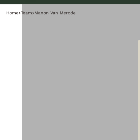
Home
Team
Manon Van Merode