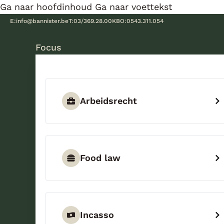
Ga naar hoofdinhoud
Ga naar voettekst
E:
info@bannister.be
T:
03/369.28.00
KBO:
0543.311.054
Focus
Arbeidsrecht
Food law
Incasso