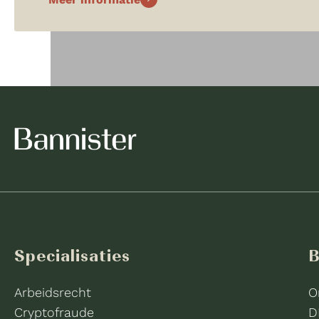
Specialisaties
B
Arbeidsrecht
O
Cryptofraude
D