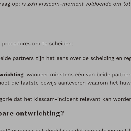
vraag op:
is zo’n kisscam-moment voldoende om tot
e procedures om te scheiden:
beide partners zijn het eens over de scheiding en r
wrichting
: wanneer minstens één van beide partner
 moet die laatste bewijs aanleveren waarom het huwe
gorie dat het kisscam-incident relevant kan worden
lbare ontwrichting?
cht” wanneer het duidelijk is dat samenleven niet l