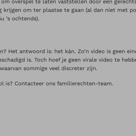
k om overspel te laten vaststellen door een gerecht
rijgen om ter plaatse te gaan (al dan niet met pol
u ’s ochtends).
? Het antwoord is: het kán. Zo’n video is geen ein
schadigd is. Toch hoef je geen virale video te heb
waarvan sommige veel discreter zijn.
ol is? Contacteer ons familierechten-team.