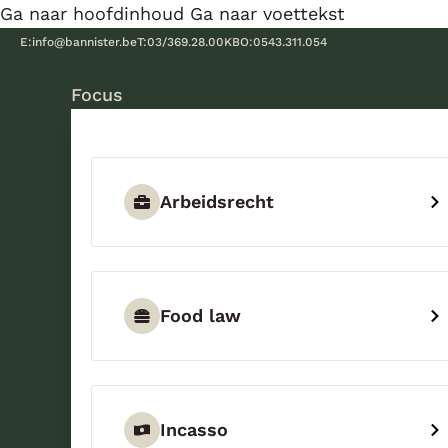
Ga naar hoofdinhoud
Ga naar voettekst
E:
info@bannister.be
T:
03/369.28.00
KBO:
0543.311.054
Focus
Arbeidsrecht
Food law
Incasso