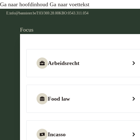
Ga naar hoofdinhoud
Ga naar voettekst
E:
info@bannister.be
T:
03/369.28.00
KBO:
0543.311.054
Focus
Arbeidsrecht
Food law
Incasso