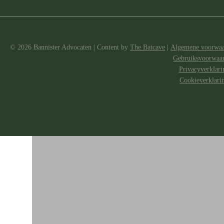
© 2026 Bannister Advocaten
|
Content by
The Batcave
|
Algemene voorwa
Gebruiksvoorwaa
Privacyverklari
Cookieverklari