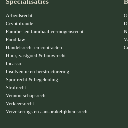
Specialisaties
B
Arbeidsrecht
O
Cryptofraude
D
Familie- en familiaal vermogensrecht
N
Food law
V
Handelsrecht en contracten
C
Huur, vastgoed & bouwrecht
Incasso
Insolventie en herstructurering
Sportrecht & begeleiding
Strafrecht
Vennootschapsrecht
Verkeersrecht
Verzekerings en aansprakelijkheidsrecht