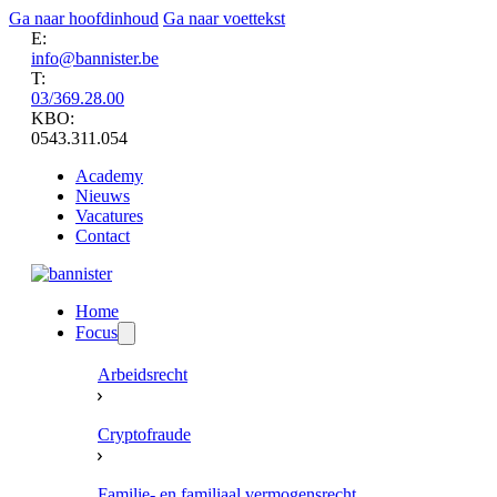
Ga naar hoofdinhoud
Ga naar voettekst
E:
info@bannister.be
T:
03/369.28.00
KBO:
0543.311.054
Academy
Nieuws
Vacatures
Contact
Home
Focus
Arbeidsrecht
Cryptofraude
Familie- en familiaal vermogensrecht