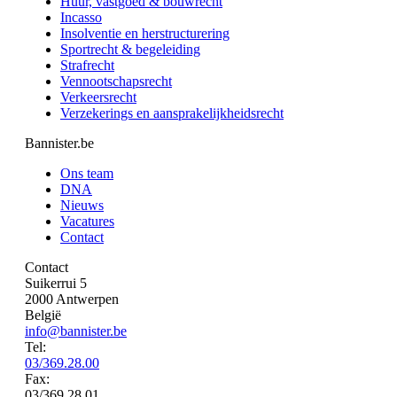
Huur, vastgoed & bouwrecht
Incasso
Insolventie en herstructurering
Sportrecht & begeleiding
Strafrecht
Vennootschapsrecht
Verkeersrecht
Verzekerings en aansprakelijkheidsrecht
Bannister.be
Ons team
DNA
Nieuws
Vacatures
Contact
Contact
Suikerrui 5
2000 Antwerpen
België
info@bannister.be
Tel:
03/369.28.00
Fax:
03/369.28.01