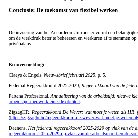
Conclusie: De toekomst van flexibel werken
De invoering van het Accordeon Uurrooster vormt een belangrijke
om de werkdruk beter te beheersen en werkuren af te stemmen op r
privébalans.
Bronvermelding:
Claeys & Engels,
Nieuwsbrief februari 2025
, p. 5.
Federaal Regeerakkoord 2025-2029,
Regeerakkoord van de federa
Partena Professional,
Annualisering van de arbeidstijd: nieuwe klein
arbeidstijd-nieuwe-kleine-flexibiliteit
.
ZigzagHR,
Regeerakkoord De Wever: wat moet je weten als HR
,
(
https://zigzaghr.be/regeerakkoord-de-wever-wat-moet-je-weten-al
Daenens,
Het federaal regeerakkoord 2025-2029 op vlak van de ar
regeerakkoord-2025-2029-op-vlak-van-de-arbeidsmarkt-en-de-soci