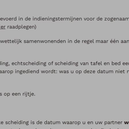
orgevoerd in de indieningstermijnen voor de zogenaa
ier
raadplegen)
ettelijk samenwonenden in de regel maar één aang
ding, echtscheiding of scheiding van tafel en bed ee
aarop ingediend wordt: was u op deze datum niet 
 op een rijtje.
ke scheiding is de datum waarop u en uw partner
w