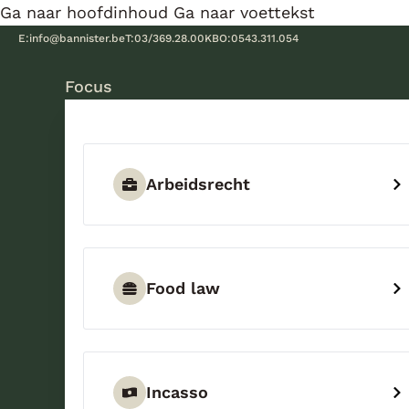
Ga naar hoofdinhoud
Ga naar voettekst
E:
info@bannister.be
T:
03/369.28.00
KBO:
0543.311.054
Focus
Arbeidsrecht
Food law
Incasso