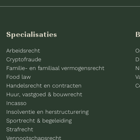
Specialisaties
B
Arbeidsrecht
O
Cryptofraude
D
Familie- en familiaal vermogensrecht
N
Food law
V
Handelsrecht en contracten
C
Huur, vastgoed & bouwrecht
Incasso
Insolventie en herstructurering
Sportrecht & begeleiding
Strafrecht
Vennootschapsrecht