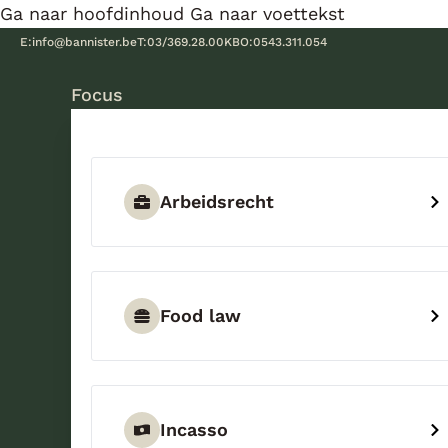
Ga naar hoofdinhoud
Ga naar voettekst
E:
info@bannister.be
T:
03/369.28.00
KBO:
0543.311.054
Focus
Arbeidsrecht
Food law
Incasso