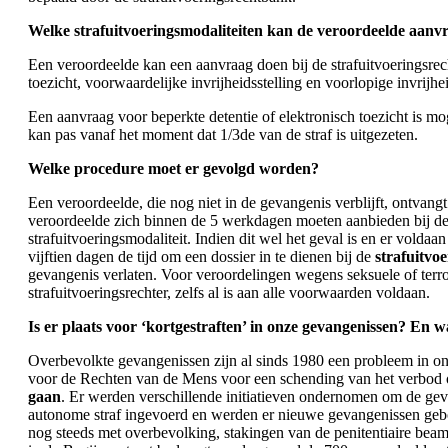
Welke strafuitvoeringsmodaliteiten kan de veroordeelde aanvr
Een veroordeelde kan een aanvraag doen bij de strafuitvoeringsrech
toezicht, voorwaardelijke invrijheidsstelling en voorlopige invrijh
Een aanvraag voor beperkte detentie of elektronisch toezicht is m
kan pas vanaf het moment dat 1/3de van de straf is uitgezeten.
Welke procedure moet er gevolgd worden?
Een veroordeelde, die nog niet in de gevangenis verblijft, ontvang
veroordeelde zich binnen de 5 werkdagen moeten aanbieden bij de
strafuitvoeringsmodaliteit. Indien dit wel het geval is en er volda
vijftien dagen de tijd om een dossier in te dienen bij de
strafuitvo
gevangenis verlaten. Voor veroordelingen wegens seksuele of terror
strafuitvoeringsrechter, zelfs al is aan alle voorwaarden voldaan.
Is er plaats voor ‘kortgestraften’ in onze gevangenissen? En w
Overbevolkte gevangenissen zijn al sinds 1980 een probleem in ons
voor de Rechten van de Mens voor een schending van het verbod op
gaan
. Er werden verschillende initiatieven ondernomen om de geva
autonome straf ingevoerd en werden er nieuwe gevangenissen g
nog steeds met overbevolking, stakingen van de penitentiaire beam