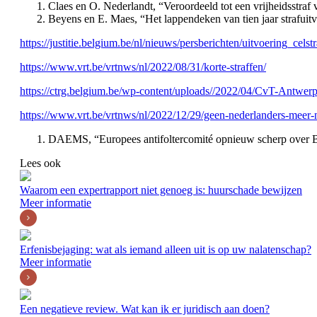
Claes en O. Nederlandt, “Veroordeeld tot een vrijheidsstraf 
Beyens en E. Maes, “Het lappendeken van tien jaar strafuitv
https://justitie.belgium.be/nl/nieuws/persberichten/uitvoering_cel
https://www.vrt.be/vrtnws/nl/2022/08/31/korte-straffen/
https://ctrg.belgium.be/wp-content/uploads//2022/04/CvT-Antwerp
https://www.vrt.be/vrtnws/nl/2022/12/29/geen-nederlanders-meer-
DAEMS, “Europees antifoltercomité opnieuw scherp over 
Lees ook
Waarom een expertrapport niet genoeg is: huurschade bewijzen
Meer informatie
Erfenisbejaging: wat als iemand alleen uit is op uw nalatenschap?
Meer informatie
Een negatieve review. Wat kan ik er juridisch aan doen?