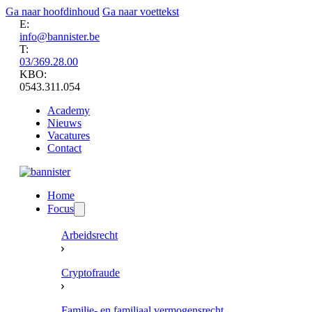
Ga naar hoofdinhoud
Ga naar voettekst
E:
info@bannister.be
T:
03/369.28.00
KBO:
0543.311.054
Academy
Nieuws
Vacatures
Contact
Home
Focus
Arbeidsrecht
Cryptofraude
Familie- en familiaal vermogensrecht