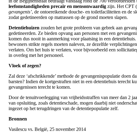
in de Begijnenstraat bedraagt vandaag rond de 700 veroordeelden t
leefomstandigheden precair en mensonwaardig
zijn. Het CPT (
gevangenis’
, de ontoereikende douche- en toiletfaciliteiten en de 
zodat gedetineerden op matrassen op de grond moeten slapen.
Detentiehuizen
zouden het grote probleem van gebrek aan gevang
gedetineerden. Ze bieden opvang aan personen met een gevangeniss
komen dus nooit in aanmerking voor plaatsing in een detentiehuis.
bewoners strikte regels moeten naleven, ze dezelfde verplichting
verlaten. Om het huis te verlaten, voor bijvoorbeeld een sollicitat
in overleg met het personeel.
Vloek of zegen?
Zal deze ‘afschrikkende’ methode de gevangenispopulatie doen dal
barsten? Indien de kortgestraften niet in een detentiehuis terech
gevangenissen terecht te komen.
Door de tenuitvoerlegging van vrijheidsstraffen van meer dan 2 ja
van opsluiting, zoals detentieschade, mogen daarbij niet ondersch
ingezet op het terugdringen van de detentiepopulatie zelf.
Bronnen
Vasilescu vs. België, 25 november 2014