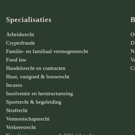
Specialisaties
B
Arbeidsrecht
O
Cryptofraude
D
Familie- en familiaal vermogensrecht
N
Food law
V
Handelsrecht en contracten
C
Huur, vastgoed & bouwrecht
Incasso
Insolventie en herstructurering
Sportrecht & begeleiding
Strafrecht
Vennootschapsrecht
Verkeersrecht