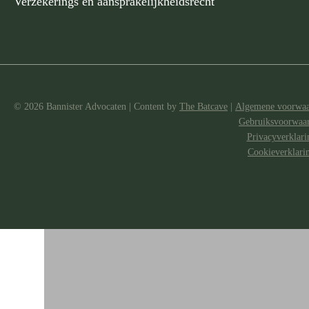
Verzekerings en aansprakelijkheidsrecht
© 2026 Bannister Advocaten
|
Content by
The Batcave
|
Algemene voorwa
Gebruiksvoorwaa
Privacyverklari
Cookieverklari