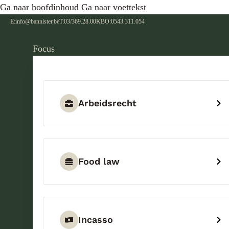
Ga naar hoofdinhoud
Ga naar voettekst
E:
info@bannister.be
T:
03/369.28.00
KBO:
0543.311.054
Focus
Arbeidsrecht
Food law
Incasso