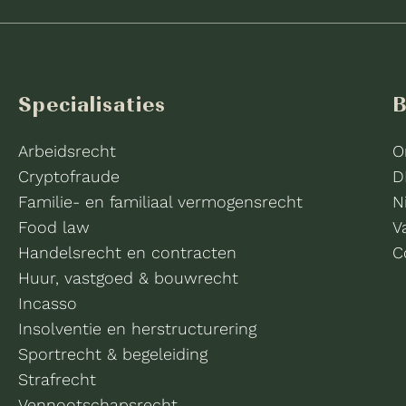
Specialisaties
B
Arbeidsrecht
O
Cryptofraude
D
Familie- en familiaal vermogensrecht
N
Food law
V
Handelsrecht en contracten
C
Huur, vastgoed & bouwrecht
Incasso
Insolventie en herstructurering
Sportrecht & begeleiding
Strafrecht
Vennootschapsrecht