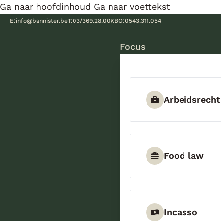
Ga naar hoofdinhoud
Ga naar voettekst
E:
info@bannister.be
T:
03/369.28.00
KBO:
0543.311.054
Focus
Arbeidsrecht
Food law
Incasso