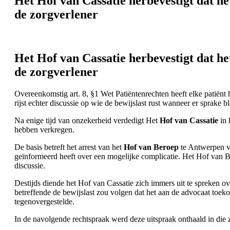
Het Hof van Cassatie herbevestigt dat he
de zorgverlener
Het Hof van Cassatie herbevestigt dat he
de zorgverlener
Overeenkomstig art. 8, §1 Wet Patiëntenrechten heeft elke patiënt
rijst echter discussie op wie de bewijslast rust wanneer er sprake 
Na enige tijd van onzekerheid verdedigt Het
Hof van Cassatie
in 
hebben verkregen.
De basis betreft het arrest van het
Hof van Beroep
te Antwerpen 
geïnformeerd heeft over een mogelijke complicatie. Het Hof van Ber
discussie.
Destijds diende het Hof van Cassatie zich immers uit te spreken o
betreffende de bewijslast zou volgen dat het aan de advocaat toekom
tegenovergestelde.
In de navolgende rechtspraak werd deze uitspraak onthaald in die z