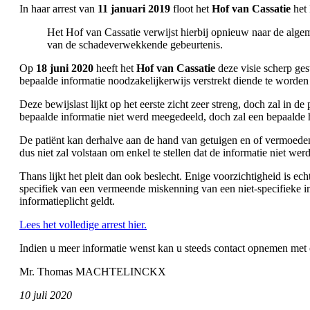
In haar arrest van
11 januari 2019
floot het
Hof van Cassatie
het 
Het Hof van Cassatie verwijst hierbij opnieuw naar de algem
van de schadeverwekkende gebeurtenis.
Op
18 juni 2020
heeft het
Hof van Cassatie
deze visie scherp ges
bepaalde informatie noodzakelijkerwijs verstrekt diende te worden 
Deze bewijslast lijkt op het eerste zicht zeer streng, doch zal in 
bepaalde informatie niet werd meegedeeld, doch zal een bepaalde 
De patiënt kan derhalve aan de hand van getuigen en of vermoeden
dus niet zal volstaan om enkel te stellen dat de informatie niet we
Thans lijkt het pleit dan ook beslecht. Enige voorzichtigheid is e
specifiek van een vermeende miskenning van een niet-specifieke inf
informatieplicht geldt.
Lees het volledige arrest hier.
Indien u meer informatie wenst kan u steeds contact opnemen met
Mr. Thomas MACHTELINCKX
10 juli 2020