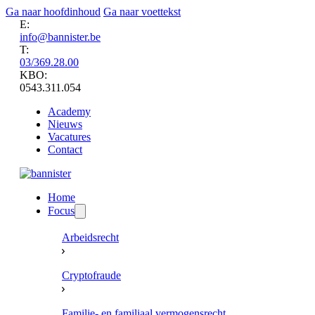
Ga naar hoofdinhoud
Ga naar voettekst
E:
info@bannister.be
T:
03/369.28.00
KBO:
0543.311.054
Academy
Nieuws
Vacatures
Contact
Home
Focus
Arbeidsrecht
Cryptofraude
Familie- en familiaal vermogensrecht