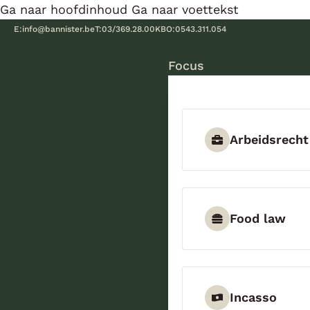
Ga naar hoofdinhoud
Ga naar voettekst
E:
info@bannister.be
T:
03/369.28.00
KBO:
0543.311.054
Focus
Arbeidsrecht
Food law
Incasso