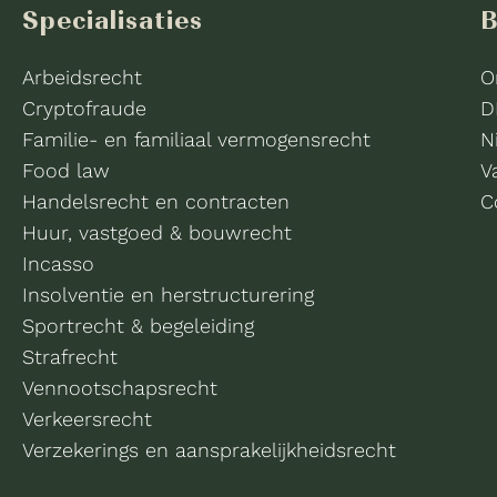
Specialisaties
B
Arbeidsrecht
O
Cryptofraude
D
Familie- en familiaal vermogensrecht
N
Food law
V
Handelsrecht en contracten
C
Huur, vastgoed & bouwrecht
Incasso
Insolventie en herstructurering
Sportrecht & begeleiding
Strafrecht
Vennootschapsrecht
Verkeersrecht
Verzekerings en aansprakelijkheidsrecht