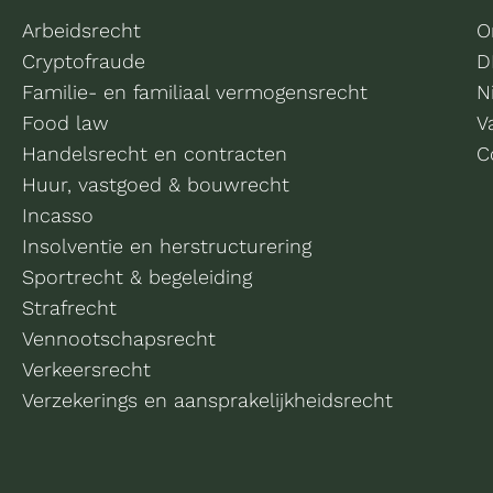
Arbeidsrecht
O
Cryptofraude
D
Familie- en familiaal vermogensrecht
N
Food law
V
Handelsrecht en contracten
C
Huur, vastgoed & bouwrecht
Incasso
Insolventie en herstructurering
Sportrecht & begeleiding
Strafrecht
Vennootschapsrecht
Verkeersrecht
Verzekerings en aansprakelijkheidsrecht