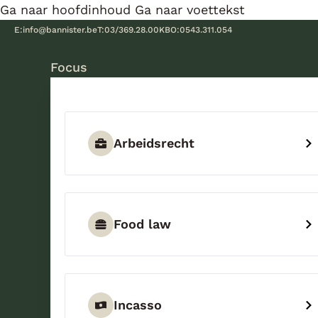
Ga naar hoofdinhoud
Ga naar voettekst
E:
info@bannister.be
T:
03/369.28.00
KBO:
0543.311.054
Focus
Arbeidsrecht
Food law
Incasso