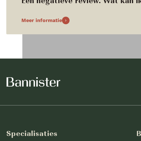
Een negatieve review. Wat kan ik
Meer informatie
Specialisaties
B