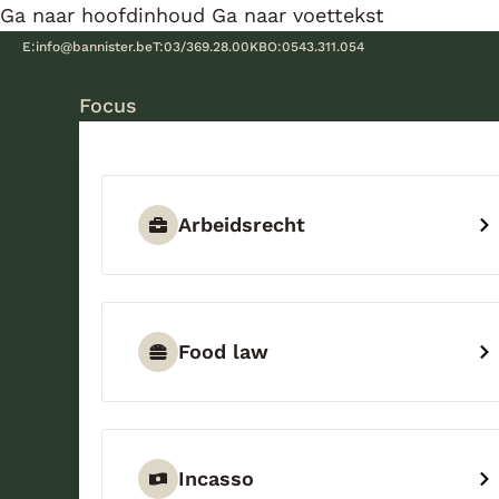
Ga naar hoofdinhoud
Ga naar voettekst
E:
info@bannister.be
T:
03/369.28.00
KBO:
0543.311.054
Focus
Arbeidsrecht
Food law
Incasso