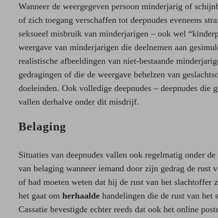
Wanneer de weergegeven persoon minderjarig of schijnbaa
of zich toegang verschaffen tot deepnudes eveneens stra
seksueel misbruik van minderjarigen – ook wel “kinde
weergave van minderjarigen die deelnemen aan gesimule
realistische afbeeldingen van niet-bestaande minderjari
gedragingen of die de weergave behelzen van geslachtso
doeleinden. Ook volledige deepnudes – deepnudes die ge
vallen derhalve onder dit misdrijf.
Belaging
Situaties van deepnudes vallen ook regelmatig onder de 
van belaging wanneer iemand door zijn gedrag de rust van
of had moeten weten dat hij de rust van het slachtoffer z
het gaat om
herhaalde
handelingen die de rust van het s
Cassatie bevestigde echter reeds dat ook het online pos