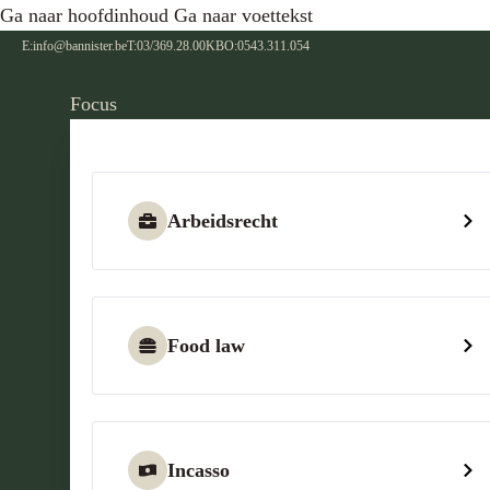
Ga naar hoofdinhoud
Ga naar voettekst
E:
info@bannister.be
T:
03/369.28.00
KBO:
0543.311.054
Focus
Arbeidsrecht
Food law
Incasso