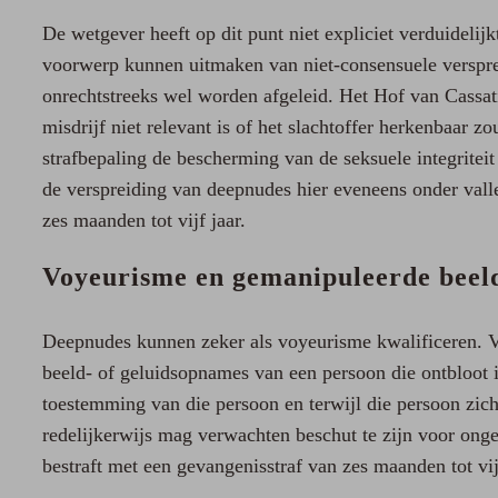
De wetgever heeft op dit punt niet expliciet verduidelijkt
voorwerp kunnen uitmaken van niet-consensuele versprei
onrechtstreeks wel worden afgeleid. Het Hof van Cassati
misdrijf niet relevant is of het slachtoffer herkenbaar z
strafbepaling de bescherming van de seksuele integritei
de verspreiding van deepnudes hier eveneens onder valle
zes maanden tot vijf jaar.
Voyeurisme en gemanipuleerde beel
Deepnudes kunnen zeker als voyeurisme kwalificeren. V
beeld- of geluidsopnames van een persoon die ontbloot is
toestemming van die persoon en terwijl die persoon zic
redelijkerwijs mag verwachten beschut te zijn voor on
bestraft met een gevangenisstraf van zes maanden tot vijf